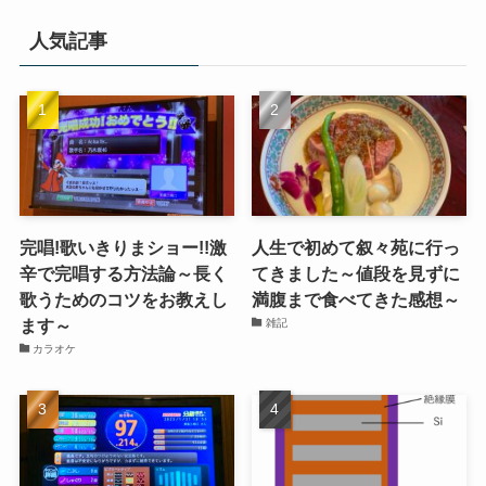
人気記事
完唱!歌いきりまショー!!激
人生で初めて叙々苑に行っ
辛で完唱する方法論～長く
てきました～値段を見ずに
歌うためのコツをお教えし
満腹まで食べてきた感想～
ます～
雑記
カラオケ