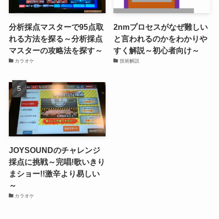
分析採点マスターで95点取
2nmプロセスがなぜ難しい
れる方法を探る～分析採点
と言われるのかをわかりや
マスターの攻略法を探す～
すく解説～初心者向け～
カラオケ
技術解説
JOYSOUNDのチャレンジ
採点に挑戦～完唱!歌いきり
まショー!!激辛より易しい
～
カラオケ