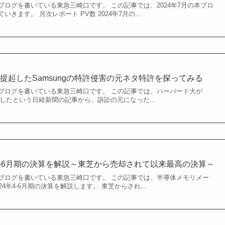
ログを書いている東急三崎口です。 この記事では、2024年7月の本ブロ
きます。 月次レポート PV数 2024年7月の...
提起したSamsungの特許侵害の元ネタ特許を探ってみる
ブログを書いている東急三崎口です。 この記事では、ハーバード大が
提訴したという日経新聞の記事から、訴訟の元になった...
年4-6月期の決算を解説～東芝から売却されて以来最高の決算～
ブログを書いている東急三崎口です。 この記事では、半導体メモリメー
4年4-6月期の決算を解説します。 東芝からされ...