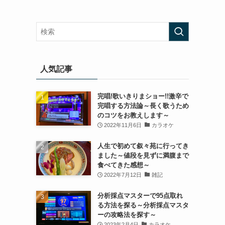
人気記事
完唱!歌いきりまショー!!激辛で
完唱する方法論～長く歌うため
のコツをお教えします～
2022年11月6日
カラオケ
人生で初めて叙々苑に行ってき
ました～値段を見ずに満腹まで
食べてきた感想～
2022年7月12日
雑記
分析採点マスターで95点取れ
る方法を探る～分析採点マスタ
ーの攻略法を探す～
2023年2月4日
カラオケ