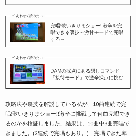
あわせて読みたい
完唱!歌いきりまショー!!激辛を完
唱できる裏技～激甘モードで完唱
する～
あわせて読みたい
DAMの採点にある隠しコマンド
「接待モード」で激辛採点に挑む
攻略法や裏技を解説している私が、10曲連続で完
唱!歌いきりまショー!!激辛に挑戦して何曲完唱でき
るのかを検証しました。結果は、10曲中3曲完唱で
きました。(2連続で完唱もあり。) 完唱できた率