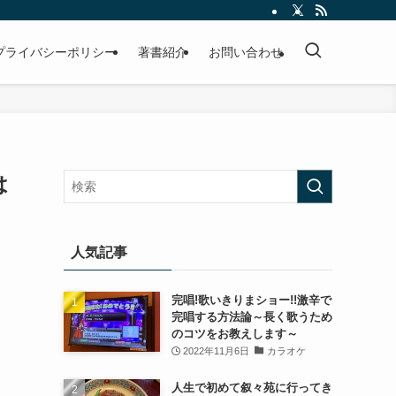
プライバシーポリシー
著書紹介
お問い合わせ
は
人気記事
完唱!歌いきりまショー!!激辛で
完唱する方法論～長く歌うため
のコツをお教えします～
2022年11月6日
カラオケ
人生で初めて叙々苑に行ってき