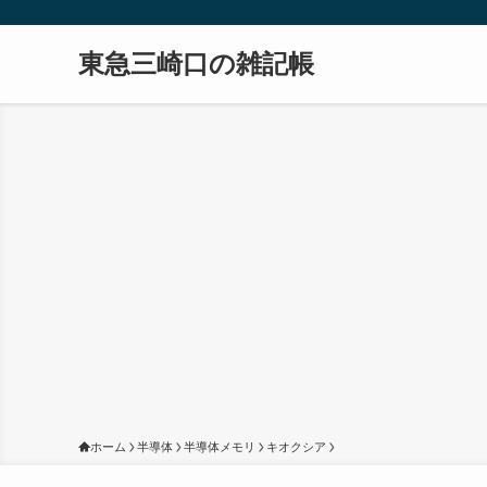
東急三崎口の雑記帳
ホーム
半導体
半導体メモリ
キオクシア