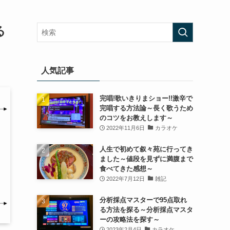
る
人気記事
完唱!歌いきりまショー!!激辛で
完唱する方法論～長く歌うため
のコツをお教えします～
2022年11月6日
カラオケ
人生で初めて叙々苑に行ってき
ました～値段を見ずに満腹まで
食べてきた感想～
2022年7月12日
雑記
分析採点マスターで95点取れ
る方法を探る～分析採点マスタ
ーの攻略法を探す～
2023年2月4日
カラオケ