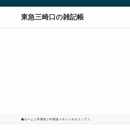
東急三崎口の雑記帳
ホーム
半導体
半導体メモリ
キオクシア