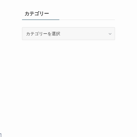
カ
イ
カテゴリー
ブ
カ
リ
テ
ゴ
リ
ー