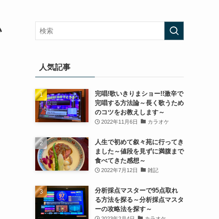
い
人気記事
完唱!歌いきりまショー!!激辛で
完唱する方法論～長く歌うため
のコツをお教えします～
2022年11月6日
カラオケ
人生で初めて叙々苑に行ってき
ました～値段を見ずに満腹まで
食べてきた感想～
2022年7月12日
雑記
分析採点マスターで95点取れ
る方法を探る～分析採点マスタ
ーの攻略法を探す～
2023年2月4日
カラオケ